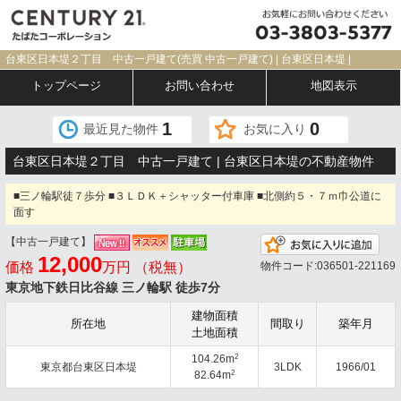
台東区日本堤２丁目 中古一戸建て(売買 中古一戸建て) | 台東区日本堤 |
トップページ
お問い合わせ
地図表示
1
0
最近見た物件
お気に入り
台東区日本堤２丁目 中古一戸建て | 台東区日本堤の不動産物件
■三ノ輪駅徒７歩分 ■３ＬＤＫ＋シャッター付車庫 ■北側約５・７ｍ巾公道に
面す
【中古一戸建て】
お気
12,000
価格
万円 （税無）
物件コード:036501-221169
東京地下鉄日比谷線 三ノ輪駅 徒歩7分
建物面積
所在地
間取り
築年月
土地面積
2
104.26m
東京都台東区日本堤
3LDK
1966/01
2
82.64m