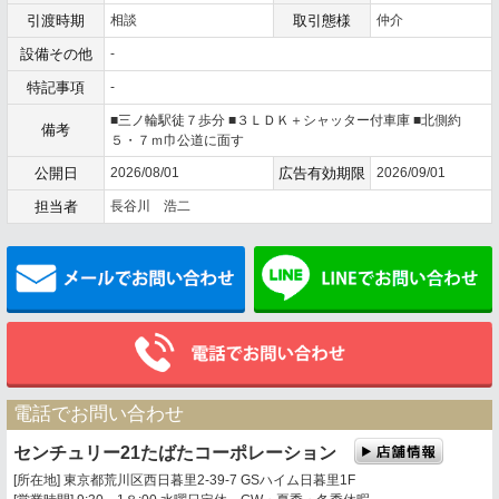
引渡時期
相談
取引態様
仲介
設備その他
-
特記事項
-
■三ノ輪駅徒７歩分 ■３ＬＤＫ＋シャッター付車庫 ■北側約
備考
５・７ｍ巾公道に面す
公開日
2026/08/01
広告有効期限
2026/09/01
担当者
長谷川 浩二
メールでお問い合わせ
電話でお問い合わせ
センチュリー21たばたコーポレーション
[所在地] 東京都荒川区西日暮里2-39-7 GSハイム日暮里1F