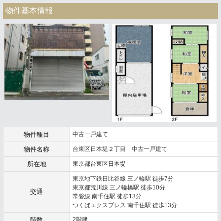
物件基本情報
物件種目
中古一戸建て
物件名称
台東区日本堤２丁目 中古一戸建て
所在地
東京都台東区日本堤
東京地下鉄日比谷線 三ノ輪駅 徒歩7分
東京都荒川線 三ノ輪橋駅 徒歩10分
交通
常磐線 南千住駅 徒歩13分
つくばエクスプレス 南千住駅 徒歩13分
階数
2階建