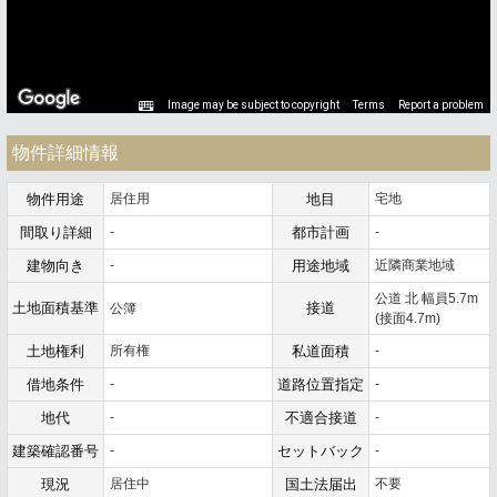
Image may be subject to copyright
Terms
Report a problem
物件詳細情報
物件用途
居住用
地目
宅地
間取り詳細
-
都市計画
-
建物向き
-
用途地域
近隣商業地域
公道 北 幅員5.7m
土地面積基準
接道
公簿
(接面4.7m)
土地権利
所有権
私道面積
-
借地条件
-
道路位置指定
-
地代
-
不適合接道
-
建築確認番号
-
セットバック
-
現況
居住中
国土法届出
不要