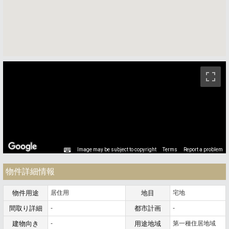
ストリートビュー未対応エリアです。
Image may be subject to copyright
Terms
Report a problem
物件詳細情報
物件用途
居住用
地目
宅地
間取り詳細
-
都市計画
-
建物向き
-
用途地域
第一種住居地域