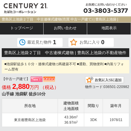
豊島区上池袋２丁目 中古連棟式建物(売買 中古一戸建て) | 豊島区上池袋 |
トップページ
お問い合わせ
地図表示
1
0
最近見た物件
お気に入り
豊島区上池袋２丁目 中古連棟式建物 | 豊島区上池袋の不動産物件
■池袋駅徒歩１０分・連棟式建物 □再建築不可 ■通勤、買物便利 ■内装リフォ
ーム歴有
【中古一戸建て】
お気
2,880
価格
万円 （税込）
物件コード:036501-220982
山手線 池袋駅 徒歩10分
建物面積
所在地
間取り
築年月
土地面積
2
43.36m
東京都豊島区上池袋
3DK
1978/11
2
36.97m