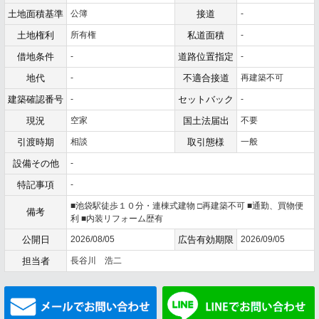
土地面積基準
公簿
接道
-
土地権利
所有権
私道面積
-
借地条件
-
道路位置指定
-
地代
-
不適合接道
再建築不可
建築確認番号
-
セットバック
-
現況
空家
国土法届出
不要
引渡時期
相談
取引態様
一般
設備その他
-
特記事項
-
■池袋駅徒歩１０分・連棟式建物 □再建築不可 ■通勤、買物便
備考
利 ■内装リフォーム歴有
公開日
2026/08/05
広告有効期限
2026/09/05
担当者
長谷川 浩二
メールでお問い合わせ