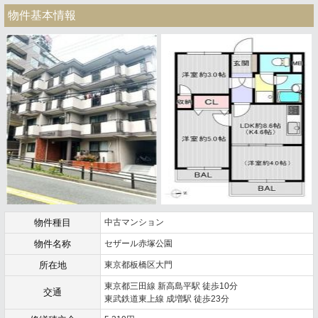
物件基本情報
物件種目
中古マンション
物件名称
セザール赤塚公園
所在地
東京都板橋区大門
東京都三田線 新高島平駅 徒歩10分
交通
東武鉄道東上線 成増駅 徒歩23分