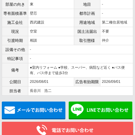
部屋の向き
東
地目
-
専有面積基準
壁芯
都市計画
-
施工会社
西武建設
用途地域
第二種住居地域
現況
空室
国土法届出
不要
引渡時期
相談
取引態様
仲介
設備その他
-
特記事項
-
●室内リフォーム ●学校、スーパー、病院など近く ●バス便
備考
有、バス停まで徒歩3分
公開日
2026/08/01
広告有効期限
2026/09/01
担当者
長谷川 浩二
メールでお問い合わせ