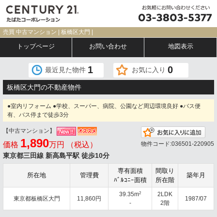
売買 中古マンション | 板橋区大門 |
トップページ
お問い合わせ
地図表示
1
0
最近見た物件
お気に入り
板橋区大門の不動産物件
●室内リフォーム ●学校、スーパー、病院、公園など周辺環境良好 ●バス便
有、バス停まで徒歩3分
【中古マンション】
お気
1,890
価格
万円 （税込）
物件コード:036501-220905
東京都三田線 新高島平駅 徒歩10分
専有面積
間取り
所在地
管理費
築年月
ﾊﾞﾙｺﾆｰ面積
所在階
2
39.35m
2LDK
東京都板橋区大門
11,860円
1987/07
-
2階