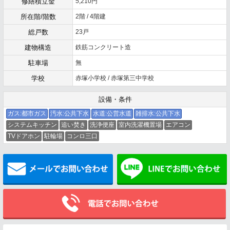
修繕積立金
5,210円
所在階/階数
2階 / 4階建
総戸数
23戸
建物構造
鉄筋コンクリート造
駐車場
無
学校
赤塚小学校 / 赤塚第三中学校
設備・条件
ガス:都市ガス
汚水:公共下水
水道:公営水道
雑排水:公共下水
システムキッチン
追い焚き
洗浄便座
室内洗濯機置場
エアコン
TVドアホン
駐輪場
コンロ三口
メールでお問い合わせ