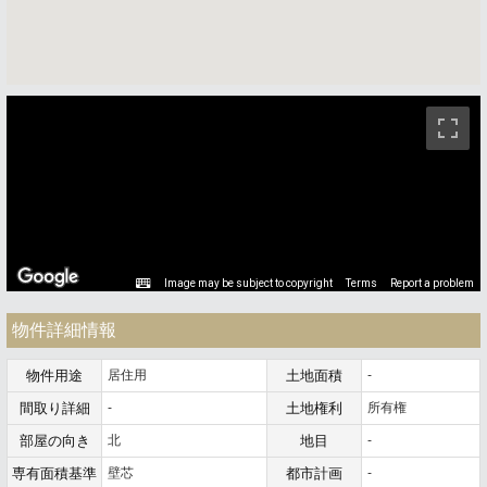
ストリートビュー未対応エリアです。
Image may be subject to copyright
Terms
Report a problem
物件詳細情報
物件用途
居住用
土地面積
-
間取り詳細
-
土地権利
所有権
部屋の向き
北
地目
-
専有面積基準
壁芯
都市計画
-