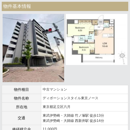
物件基本情報
物件種目
中古マンション
物件名称
ディボーションスタイル東京ノース
所在地
東京都足立区六月
東武伊勢崎・大師線 竹ノ塚駅 徒歩13分
交通
東武伊勢崎・大師線 西新井駅 徒歩14分
修繕積立金
11,000円