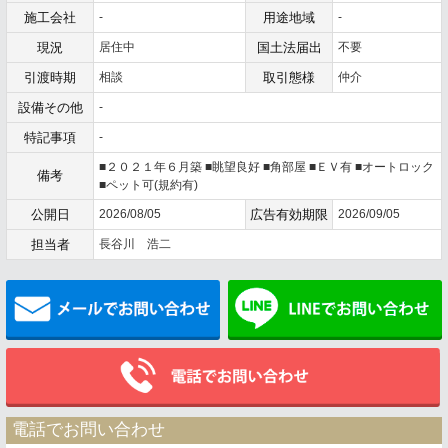
施工会社
-
用途地域
-
現況
居住中
国土法届出
不要
引渡時期
相談
取引態様
仲介
設備その他
-
特記事項
-
■２０２１年６月築 ■眺望良好 ■角部屋 ■ＥＶ有 ■オートロック
備考
■ペット可(規約有)
公開日
2026/08/05
広告有効期限
2026/09/05
担当者
長谷川 浩二
メールでお問い合わせ
電話でお問い合わせ