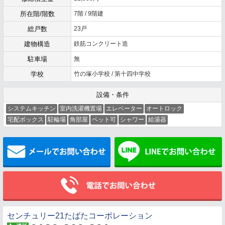
所在階/階数
7階 / 9階建
総戸数
23戸
建物構造
鉄筋コンクリート造
駐車場
無
学校
竹の塚小学校 / 第十四中学校
設備・条件
システムキッチン
室内洗濯機置場
エレベーター
オートロック
宅配ボックス
駐輪場
角部屋
ペット可
シャワー
給湯器
メールでお問い合わせ
センチュリー21たばたコーポレーション