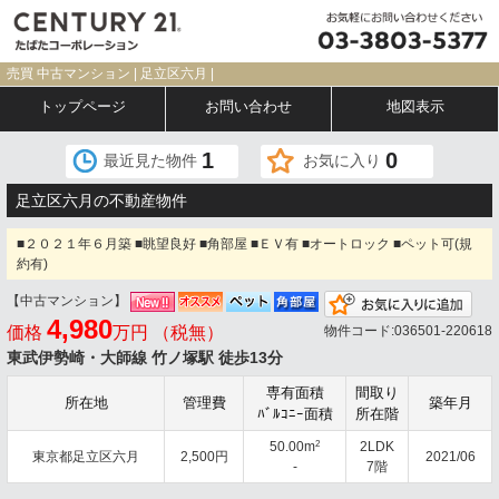
売買 中古マンション | 足立区六月 |
トップページ
お問い合わせ
地図表示
1
0
最近見た物件
お気に入り
足立区六月の不動産物件
■２０２１年６月築 ■眺望良好 ■角部屋 ■ＥＶ有 ■オートロック ■ペット可(規
約有)
【中古マンション】
お気
4,980
価格
万円 （税無）
物件コード:036501-220618
東武伊勢崎・大師線 竹ノ塚駅 徒歩13分
専有面積
間取り
所在地
管理費
築年月
ﾊﾞﾙｺﾆｰ面積
所在階
2
50.00m
2LDK
東京都足立区六月
2,500円
2021/06
-
7階