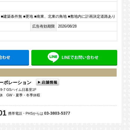
 ■建築条件無 ■更地 ■南東、北東の角地 ■敷地内に計画決定道路あり
広告有効期限
2026/08/28
メールでお問い合わせ
LINE
コーポレーション
9-7 GSハイム日暮里1F
曜日定休 GW・夏季・冬季休暇
01
03-3803-5377
携帯電話・PHSからは