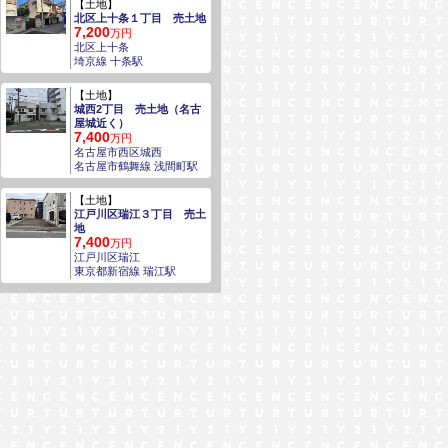
【土地】
北区上十条１丁目 売土地
7,200
万円
北区上十条
埼京線 十条駅
【土地】
城西2丁目 売土地（名古
屋城近く）
7,400
万円
名古屋市西区城西
名古屋市鶴舞線 浅間町駅
【土地】
江戸川区瑞江３丁目 売土
地
7,400
万円
江戸川区瑞江
東京都新宿線 瑞江駅