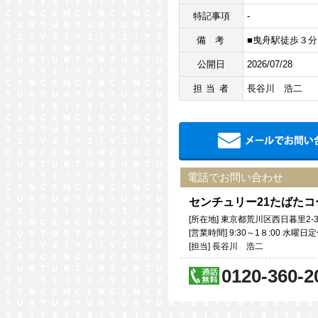
特記事項
-
備考
■曳舟駅徒歩３分
公開日
2026/07/28
担当者
長谷川 浩二
電話でお問い合わせ
センチュリー21たばた
[所在地] 東京都荒川区西日暮里2-3
[営業時間] 9:30～1８:00 水
[担当] 長谷川 浩二
0120-360-2