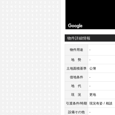
物件詳細情報
物件用途
-
地勢
-
土地面積基準
公簿
借地条件
-
地代
-
現況
更地
引渡条件/時期
現況有姿 / 相談
設備その他
-