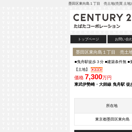
墨田区東向島１丁目 売土地(売買 土地
トップページ
お問い合
墨田区東向島１丁目 売土地
■曳舟駅徒歩３分 ■建築条件無 
【土地】
7,300
価格
万円
東武伊勢崎・大師線 曳舟駅 徒
所在地
東京都墨田区東向島