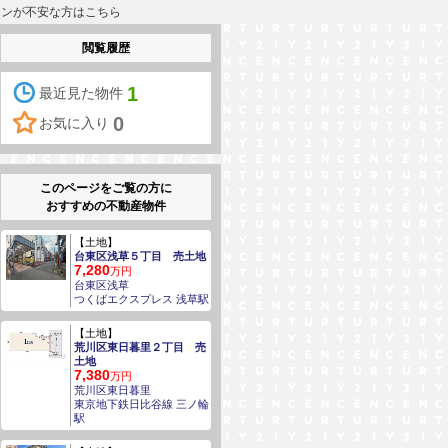
ローンが不安な方はこちら
閲覧履歴
1
最近見た物件
0
お気に入り
このページをご覧の方に
おすすめの不動産物件
【土地】
台東区浅草５丁目 売土地
7,280
万円
台東区浅草
つくばエクスプレス 浅草駅
【土地】
荒川区東日暮里２丁目 売
土地
7,380
万円
荒川区東日暮里
東京地下鉄日比谷線 三ノ輪
駅