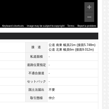
Image may be subject to copyright
Terms
Report a problem
Keyboard shortcuts
公道 南東 幅員21m (接面5.748m)
接道
公道 北東 幅員6m (接面9.012m)
私道面積
-
道路位置指定
-
不適合接道
-
セットバック
-
国土法届出
不要
取引態様
仲介