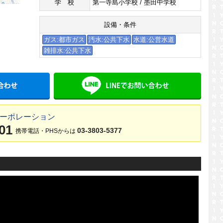
学校
第一寺島小学校 / 墨田中学校
設備・条件
ガス:都市ガス
汚水:公共下水
水道:公営水道
雑排水:公共下水
メールでお問い合わせ
LINE
コーポレーション
01
03-3803-5377
携帯電話・PHSからは