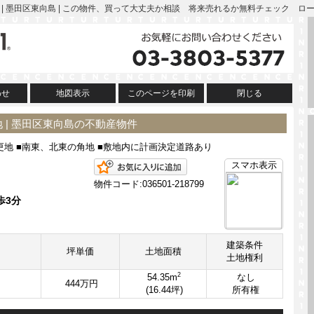
) | 墨田区東向島 | この物件、買って大丈夫か相談 将来売れるか無料チェック 
わせ
地図表示
このページを印刷
閉じる
 | 墨田区東向島の不動産物件
■更地 ■南東、北東の角地 ■敷地内に計画決定道路あり
お気に入りに追加
スマホ表示
物件コード:036501-218799
歩3分
建築条件
坪単価
土地面積
土地権利
2
54.35m
なし
444万円
(16.44坪)
所有権