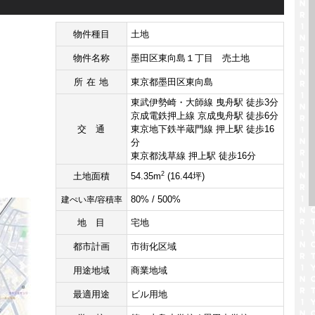
物件種目
土地
物件名称
墨田区東向島１丁目 売土地
所在地
東京都墨田区東向島
東武伊勢崎・大師線 曳舟駅 徒歩3分
京成電鉄押上線 京成曳舟駅 徒歩6分
交通
東京地下鉄半蔵門線 押上駅 徒歩16
分
東京都浅草線 押上駅 徒歩16分
2
土地面積
54.35m
(16.44坪)
80% / 500%
建ぺい率/容積率
地目
宅地
都市計画
市街化区域
用途地域
商業地域
最適用途
ビル用地