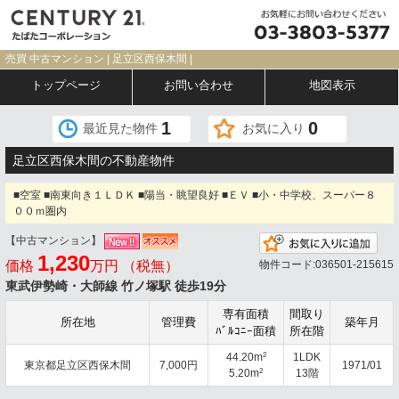
売買 中古マンション | 足立区西保木間 |
トップページ
お問い合わせ
地図表示
1
0
最近見た物件
お気に入り
足立区西保木間の不動産物件
■空室 ■南東向き１ＬＤＫ ■陽当・眺望良好 ■ＥＶ ■小・中学校、スーパー８
００ｍ圏内
【中古マンション】
お気
1,230
価格
万円 （税無）
物件コード:036501-215615
東武伊勢崎・大師線 竹ノ塚駅 徒歩19分
専有面積
間取り
所在地
管理費
築年月
ﾊﾞﾙｺﾆｰ面積
所在階
2
44.20m
1LDK
東京都足立区西保木間
7,000円
1971/01
2
5.20m
13階