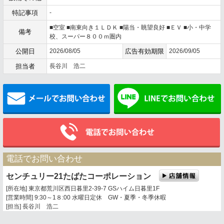
特記事項
-
■空室 ■南東向き１ＬＤＫ ■陽当・眺望良好 ■ＥＶ ■小・中学
備考
校、スーパー８００ｍ圏内
公開日
2026/08/05
広告有効期限
2026/09/05
担当者
長谷川 浩二
メールでお問い合わせ
電話でお問い合わせ
センチュリー21たばたコーポレーション
[所在地] 東京都荒川区西日暮里2-39-7 GSハイム日暮里1F
[営業時間] 9:30～1８:00 水曜日定休 GW・夏季・冬季休暇
[担当] 長谷川 浩二