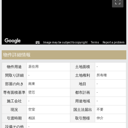
Image may be subject to copyright
Terms
Report a problem
物件詳細情報
物件用途
居住用
土地面積
-
間取り詳細
-
土地権利
所有権
部屋の向き
南東
地目
-
専有面積基準
壁芯
都市計画
-
施工会社
-
用途地域
-
現況
空室
国土法届出
不要
引渡時期
相談
取引態様
仲介
設備その他
-