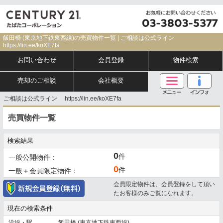
飯田橋 (東京地下鉄東西線)の売買物件一覧 | ご相談は公式ライン
https://lin.ee/koXE7fa
お問い合わせ
会員登録
物件検索
売却のご相談
会社概要
ご相談は公式ライン https://lin.ee/koXE7fa
売買物件一覧
検索結果
0
件
一般公開物件：
0
件
一般＋会員限定物件：
会員限定物件は、会員登録をして頂い
たお客様のみご覧になれます。
現在の検索条件
沿線・駅
飯田橋 (東京地下鉄東西線)