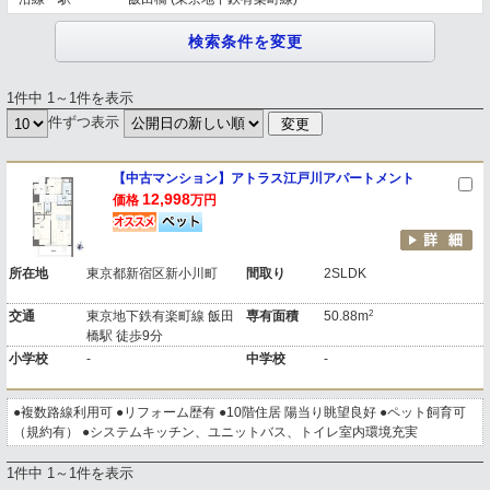
1件中 1～1件を表示
件ずつ表示
【中古マンション】アトラス江戸川アパートメント
12,998
価格
万円
所在地
東京都新宿区新小川町
間取り
2SLDK
2
交通
東京地下鉄有楽町線 飯田
専有面積
50.88m
橋駅 徒歩9分
小学校
-
中学校
-
●複数路線利用可 ●リフォーム歴有 ●10階住居 陽当り眺望良好 ●ペット飼育可
（規約有） ●システムキッチン、ユニットバス、トイレ室内環境充実
1件中 1～1件を表示