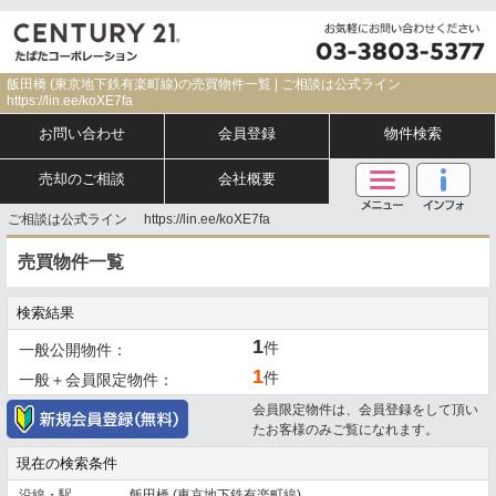
飯田橋 (東京地下鉄有楽町線)の売買物件一覧 | ご相談は公式ライン
https://lin.ee/koXE7fa
お問い合わせ
会員登録
物件検索
売却のご相談
会社概要
ご相談は公式ライン https://lin.ee/koXE7fa
売買物件一覧
検索結果
1
件
一般公開物件：
1
件
一般＋会員限定物件：
会員限定物件は、会員登録をして頂い
たお客様のみご覧になれます。
現在の検索条件
沿線・駅
飯田橋 (東京地下鉄有楽町線)