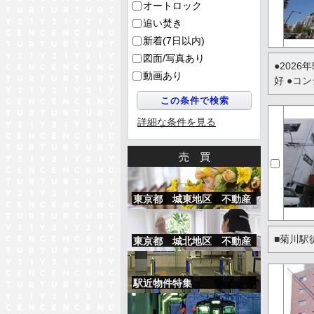
オートロック
追い焚き
新着(7日以内)
図面/写真あり
●202
動画あり
好 ●コ
詳細な条件を見る
売買
東京都 城東地区 不動産
売買物件情報
■菊川駅
東京都 城北地区 不動産
売買物件情報
駅近物件特集