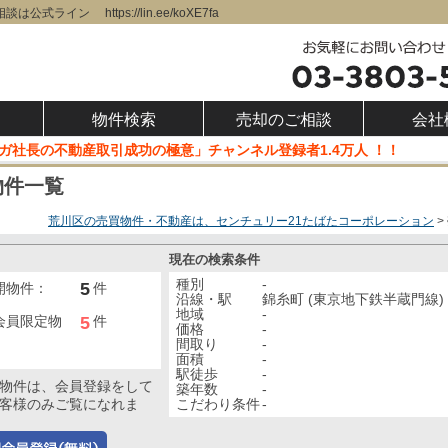
ライン https://lin.ee/koXE7fa
物件検索
売却のご相談
会社
「スガ社長の不動産取引成功の極意」チャンネル登録者1.4万人 ！！
物件一覧
荒川区の売買物件・不動産は、センチュリー21たばたコーポレーション
現在の検索条件
種別
-
5
開物件：
件
沿線・駅
錦糸町 (東京地下鉄半蔵門線)
地域
-
5
会員限定物
件
価格
-
間取り
-
面積
-
駅徒歩
-
物件は、会員登録をして
築年数
-
こだわり条件
-
客様のみご覧になれま