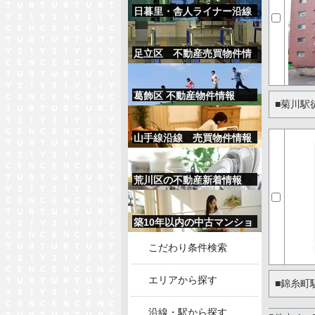
日暮里・舎人ライナー沿線
の物件情報
足立区 不動産売買物件情
報
葛飾区 不動産物件情報
■菊川駅
山手線沿線 売買物件情報
荒川区の不動産新着情報
築10年以内の中古マンショ
ン情報
こだわり条件検索
エリアから探す
■錦糸町
沿線・駅から探す