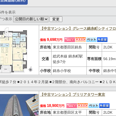
～5件を表示
ずつ表示
【中古マンション】グレース錦糸町シティフロ
9,698
価格
万円
所在地
東京都墨田区錦糸
間取り
2LDK
総武本線 錦糸町駅
交通
専有面積
56.19m
徒歩7分
小学校
錦糸小学校
中学校
錦糸中
駅徒歩７分 ■２０１４年２月築 ■２階部分、南向きバルコニー ■２ＬＤＫ
【中古マンション】ブリリアタワー東京
18,900
価格
万円
所在地
東京都墨田区太平
間取り
2LDK