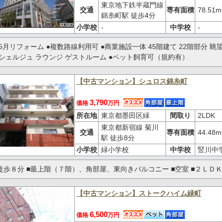
東京地下鉄半蔵門線
交通
専有面積
78.51m
錦糸町駅 徒歩4分
小学校
-
中学校
-
6年5月リフォーム ●複数路線利用可 ●商業施設一体 45階建て 22階部分 
ンシェルジュ ラウンジ ゲストルーム ●ペット飼育可（規約有）
【中古マンション】シュロス錦糸町
3,790
価格
万円
所在地
東京都墨田区緑
間取り
2LDK
東京都新宿線 菊川
交通
専有面積
44.48m
駅 徒歩8分
小学校
緑小学校
中学校
竪川中
徒歩８分 ■最上階（７階）、角部屋、東向きバルコニー ■空室 ■２ＬＤＫ
【中古マンション】ストークハイム緑町
6,500
価格
万円