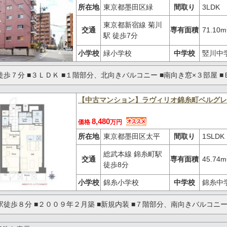
所在地
東京都墨田区緑
間取り
3LDK
東京都新宿線 菊川
交通
専有面積
71.10m
駅 徒歩7分
小学校
緑小学校
中学校
竪川中
徒歩７分 ■３ＬＤＫ ■１階部分、北向きバルコニー ■南向き窓×３部屋 ■
【中古マンション】ラヴィリオ錦糸町ベルグレ
8,480
価格
万円
所在地
東京都墨田区太平
間取り
1SLDK
総武本線 錦糸町駅
交通
専有面積
45.74m
徒歩8分
小学校
錦糸小学校
中学校
錦糸中
駅徒歩８分 ■２００９年２月築 ■新規内装 ■７階部分、南向きバルコニー