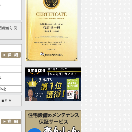
2
眺望陽当り良
2
学校
 ■ＥＶ