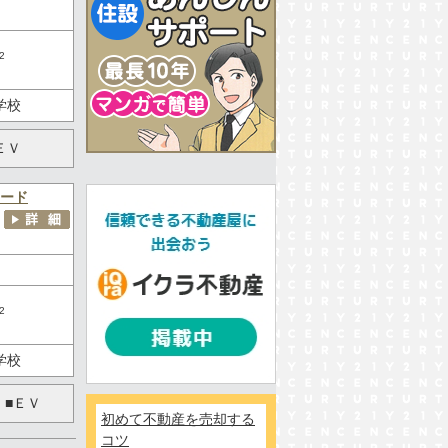
2
学校
ＥＶ
ード
2
学校
 ■ＥＶ
初めて不動産を売却する
コツ