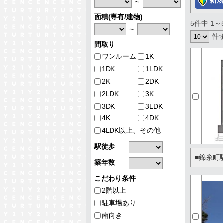
～
面積(専有/建物)
5件中 1
～
件
間取り
ワンルーム
1K
1DK
1LDK
2K
2DK
2LDK
3K
3DK
3LDK
4K
4DK
4LDK以上、その他
駅徒歩
■錦糸町
築年数
こだわり条件
2階以上
駐車場あり
南向き