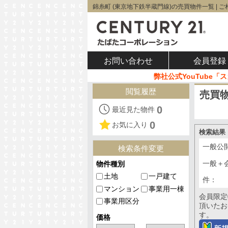
錦糸町 (東京地下鉄半蔵門線)の売買物件一覧 | ご相談は公式
お問い合わせ
会員登録
弊社公式YouTube
閲覧履歴
売買
0
最近見た物件
0
お気に入り
検索結果
一般公
検索条件変更
一般＋
物件種別
土地
一戸建て
件：
マンション
事業用一棟
会員限定
事業用区分
頂いたお
す。
価格