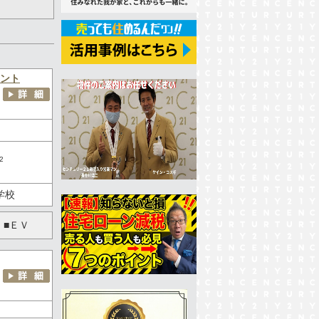
ント
2
学校
 ■ＥＶ