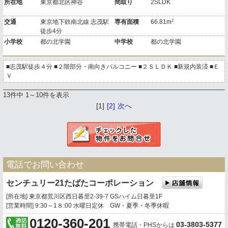
所在地
東京都北区神谷
間取り
2SLDK
2
交通
東京地下鉄南北線 志茂駅
専有面積
66.81m
徒歩4分
小学校
都の北学園
中学校
都の北学園
■志茂駅徒歩４分 ■２階部分・南向きバルコニー ■２ＳＬＤＫ ■新規内装済 ■Ｅ
Ｖ
13件中 1～10件を表示
[1]
[2]
次へ
電話でお問い合わせ
センチュリー21たばたコーポレーション
[所在地] 東京都荒川区西日暮里2-39-7 GSハイム日暮里1F
[営業時間] 9:30～1８:00 水曜日定休 GW・夏季・冬季休暇
0120-360-201
03-3803-5377
携帯電話・PHSからは