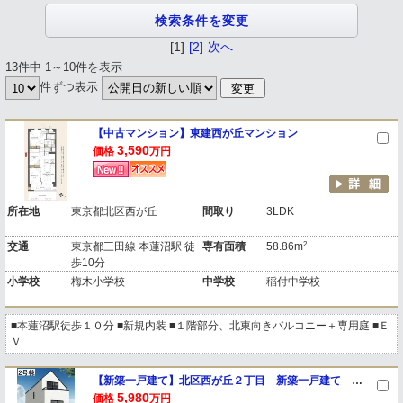
[1]
[2]
次へ
13件中 1～10件を表示
件ずつ表示
【中古マンション】東建西が丘マンション
3,590
価格
万円
所在地
東京都北区西が丘
間取り
3LDK
2
交通
東京都三田線 本蓮沼駅 徒
専有面積
58.86m
歩10分
小学校
梅木小学校
中学校
稲付中学校
■本蓮沼駅徒歩１０分 ■新規内装 ■１階部分、北東向きバルコニー＋専用庭 ■Ｅ
Ｖ
【新築一戸建て】北区西が丘２丁目 新築一戸建て ２号棟
5,980
価格
万円