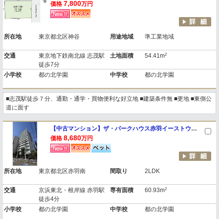
7,800
価格
万円
所在地
東京都北区神谷
用途地域
準工業地域
2
交通
東京地下鉄南北線 志茂駅
土地面積
54.41m
徒歩7分
小学校
都の北学園
中学校
都の北学園
■志茂駅徒歩７分、通勤・通学・買物便利な好立地 ■建築条件無 ■更地 ■東側公
道に面す
【中古マンション】ザ・パークハウス赤羽イーストウイング
8,680
価格
万円
所在地
東京都北区赤羽南
間取り
2LDK
2
交通
京浜東北・根岸線 赤羽駅
専有面積
60.93m
徒歩4分
小学校
都の北学園
中学校
都の北学園