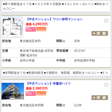
■東十条駅徒歩１７分 ■２０２６年４月新築 ■３ＳＬＤＫ＋ガレージ ■南向きバ
ルコニー
【中古マンション】ワコー赤羽マンション
4,290
価格
万円
所在地
東京都北区赤羽
間取り
2DK
2
交通
東京地下鉄南北線 赤羽岩
専有面積
43.37m
淵駅 徒歩3分
小学校
赤羽小学校
中学校
赤羽岩淵中学校
■赤羽駅徒歩７分 ■新規内装済 ■５階部分、角部屋、南西向きバルコニー ■ＥＶ
【中古マンション】本蓮沼ハイツ
2,380
価格
万円
所在地
東京都北区赤羽西
間取り
1LDK