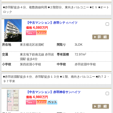
■赤羽駅徒歩４分、複数路線利用 ■２階部分、東向きバルコニー ■ＥＶ ■オート
ロック
【中古マンション】赤羽シティハイツ
4,080
価格
万円
所在地
東京都北区岩淵町
間取り
3LDK
2
交通
東京地下鉄南北線 赤羽岩
専有面積
72.97m
淵駅 徒歩4分
小学校
第四岩淵小学校
中学校
赤羽岩淵中学校
■赤羽岩淵駅徒歩４分、赤羽駅徒歩１３分 ■１階、南向きバルコニー ■約７２・
９７平米
【中古マンション】赤羽神谷サンハイツ
4,980
価格
万円