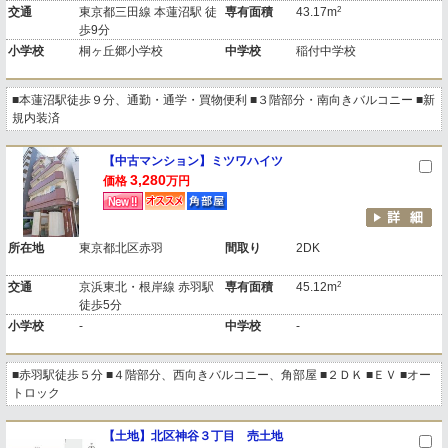
2
交通
東京都三田線 本蓮沼駅 徒
専有面積
43.17m
歩9分
小学校
桐ヶ丘郷小学校
中学校
稲付中学校
■本蓮沼駅徒歩９分、通勤・通学・買物便利 ■３階部分・南向きバルコニー ■新
規内装済
【中古マンション】ミツワハイツ
3,280
価格
万円
所在地
東京都北区赤羽
間取り
2DK
2
交通
京浜東北・根岸線 赤羽駅
専有面積
45.12m
徒歩5分
小学校
-
中学校
-
■赤羽駅徒歩５分 ■４階部分、西向きバルコニー、角部屋 ■２ＤＫ ■ＥＶ ■オー
トロック
【土地】北区神谷３丁目 売土地