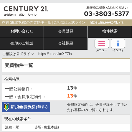
赤羽 (東北本線)の売買物件一覧 | ご相談は公式ライン https://lin.ee/koXE7fa
お問い合わせ
会員登録
物件検索
売却のご相談
会社概要
ご相談は公式ライン https://lin.ee/koXE7fa
売買物件一覧
検索結果
13
件
一般公開物件：
13
件
一般＋会員限定物件：
会員限定物件は、会員登録をして頂い
たお客様のみご覧になれます。
現在の検索条件
沿線・駅
赤羽 (東北本線)