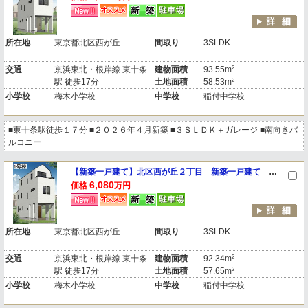
所在地
東京都北区西が丘
間取り
3SLDK
2
交通
京浜東北・根岸線 東十条
建物面積
93.55m
2
駅 徒歩17分
土地面積
58.53m
小学校
梅木小学校
中学校
稲付中学校
■東十条駅徒歩１７分 ■２０２６年４月新築 ■３ＳＬＤＫ＋ガレージ ■南向きバ
ルコニー
【新築一戸建て】北区西が丘２丁目 新築一戸建て １号棟
6,080
価格
万円
所在地
東京都北区西が丘
間取り
3SLDK
2
交通
京浜東北・根岸線 東十条
建物面積
92.34m
2
駅 徒歩17分
土地面積
57.65m
小学校
梅木小学校
中学校
稲付中学校