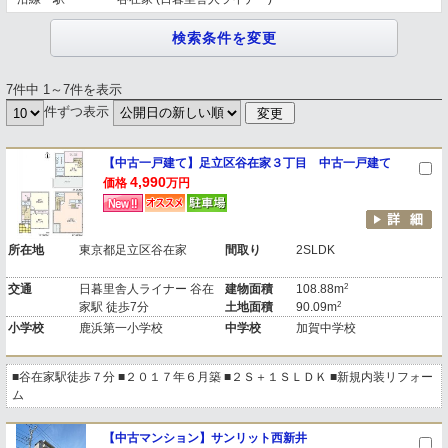
7件中 1～7件を表示
件ずつ表示
【中古一戸建て】足立区谷在家３丁目 中古一戸建て
4,990
価格
万円
所在地
東京都足立区谷在家
間取り
2SLDK
2
交通
日暮里舎人ライナー 谷在
建物面積
108.88m
2
家駅 徒歩7分
土地面積
90.09m
小学校
鹿浜第一小学校
中学校
加賀中学校
■谷在家駅徒歩７分 ■２０１７年６月築 ■２Ｓ＋１ＳＬＤＫ ■新規内装リフォー
ム
【中古マンション】サンリット西新井