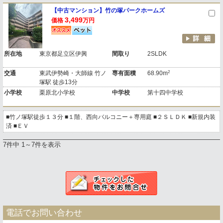
【中古マンション】竹の塚パークホームズ
3,499
価格
万円
所在地
東京都足立区伊興
間取り
2SLDK
2
交通
東武伊勢崎・大師線 竹ノ
専有面積
68.90m
塚駅 徒歩13分
小学校
栗原北小学校
中学校
第十四中学校
■竹ノ塚駅徒歩１３分 ■１階、西向バルコニー＋専用庭 ■２ＳＬＤＫ ■新規内装
済 ■ＥＶ
7件中 1～7件を表示
電話でお問い合わせ