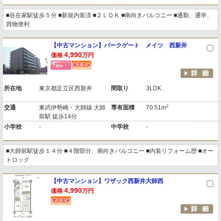
■谷在家駅徒歩５分 ■新規内装済 ■２ＬＤＫ ■南向きバルコニー ■通勤、通学、
買物便利
【中古マンション】パークゲート メイツ 西新井
4,990
価格
万円
所在地
東京都足立区西新井
間取り
3LDK
2
交通
東武伊勢崎・大師線 大師
専有面積
70.51m
前駅 徒歩14分
小学校
-
中学校
-
■大師前駅徒歩１４分 ■４階部分、南向きバルコニー ■内装リフォーム歴 ■オー
トロック
【中古マンション】ワザック西新井大師西
4,990
価格
万円