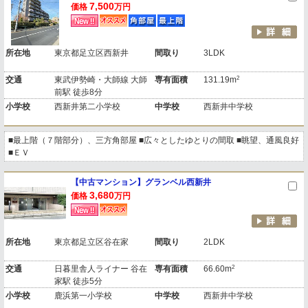
7,500
価格
万円
所在地
東京都足立区西新井
間取り
3LDK
2
交通
東武伊勢崎・大師線 大師
専有面積
131.19m
前駅 徒歩8分
小学校
西新井第二小学校
中学校
西新井中学校
■最上階（７階部分）、三方角部屋 ■広々としたゆとりの間取 ■眺望、通風良好
■ＥＶ
【中古マンション】グランベル西新井
3,680
価格
万円
所在地
東京都足立区谷在家
間取り
2LDK
2
交通
日暮里舎人ライナー 谷在
専有面積
66.60m
家駅 徒歩5分
小学校
鹿浜第一小学校
中学校
西新井中学校