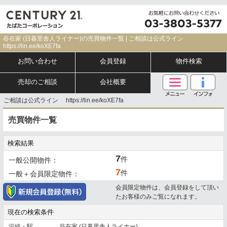
谷在家 (日暮里舎人ライナー)の売買物件一覧 | ご相談は公式ライン
https://lin.ee/koXE7fa
お問い合わせ
会員登録
物件検索
売却のご相談
会社概要
ご相談は公式ライン https://lin.ee/koXE7fa
売買物件一覧
検索結果
7
件
一般公開物件：
7
件
一般＋会員限定物件：
会員限定物件は、会員登録をして頂い
たお客様のみご覧になれます。
現在の検索条件
沿線・駅
谷在家 (日暮里舎人ライナー)