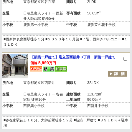
所在地
東京都足立区谷在家
間取り
2LDK
2
交通
日暮里舎人ライナー 西新
専有面積
56.65m
井大師西駅 徒歩5分
小学校
鹿浜第一小学校
中学校
鹿浜菜の花中学校
■西新井哀史西駅徒歩５分 ■２０２３年１０月築 ■７階、西向きバルコニー ■１
ＳＬＤＫ
【新築一戸建て】足立区西新井３丁目 新築一戸建て
5,990
価格
万円
所在地
東京都足立区西新井
間取り
3SLDK
2
交通
日暮里舎人ライナー 谷在
建物面積
113.72m
2
家駅 徒歩16分
土地面積
96.06m
小学校
西伊興小学校
中学校
西新井中学校
■谷在家駅徒歩１６分、大師前駅徒歩１２分 ■新築一戸建て ■３ＳＬＤＫ＋駐車
場