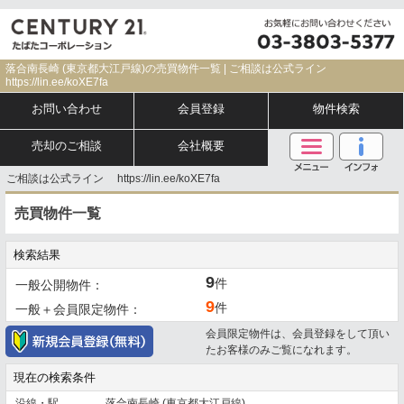
落合南長崎 (東京都大江戸線)の売買物件一覧 | ご相談は公式ライン
https://lin.ee/koXE7fa
お問い合わせ
会員登録
物件検索
売却のご相談
会社概要
ご相談は公式ライン https://lin.ee/koXE7fa
売買物件一覧
検索結果
9
件
一般公開物件：
9
件
一般＋会員限定物件：
会員限定物件は、会員登録をして頂い
たお客様のみご覧になれます。
現在の検索条件
沿線・駅
落合南長崎 (東京都大江戸線)