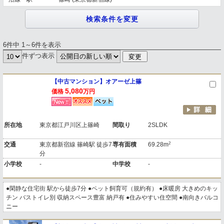
6件中 1～6件を表示
件ずつ表示
【中古マンション】オアーゼ上篠
5,080
価格
万円
所在地
東京都江戸川区上篠崎
間取り
2SLDK
2
交通
東京都新宿線 篠崎駅 徒歩7
専有面積
69.28m
分
小学校
-
中学校
-
●閑静な住宅街 駅から徒歩7分 ●ペット飼育可（規約有） ●床暖房 大きめのキッ
チン バストイレ別 収納スペース豊富 納戸有 ●住みやすい住空間 ●南向きバルコ
ニー