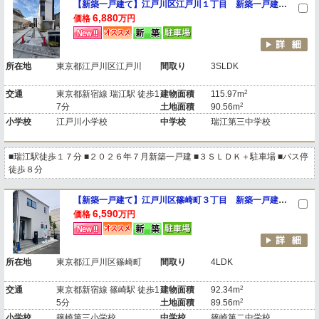
【新築一戸建て】江戸川区江戸川１丁目 新築一戸建て Ａ号棟
6,880
価格
万円
所在地
東京都江戸川区江戸川
間取り
3SLDK
2
交通
東京都新宿線 瑞江駅 徒歩1
建物面積
115.97m
2
7分
土地面積
90.56m
小学校
江戸川小学校
中学校
瑞江第三中学校
■瑞江駅徒歩１７分 ■２０２６年７月新築一戸建 ■３ＳＬＤＫ＋駐車場 ■バス停
徒歩８分
【新築一戸建て】江戸川区篠崎町３丁目 新築一戸建て １号棟
6,590
価格
万円
所在地
東京都江戸川区篠崎町
間取り
4LDK
2
交通
東京都新宿線 篠崎駅 徒歩1
建物面積
92.34m
2
5分
土地面積
89.56m
小学校
篠崎第三小学校
中学校
篠崎第二中学校