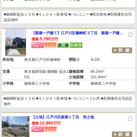
■篠崎駅徒歩１５分 ■４ＬＤＫ＋駐車場 ■バルコニー ■西北角地 ■長期優良住宅
認定物件
【新築一戸建て】江戸川区篠崎町３丁目 新築一戸建て ５号棟
5,790
価格
万円
所在地
東京都江戸川区篠崎町
間取り
4LDK
2
交通
東京都新宿線 篠崎駅 徒歩1
建物面積
84.24m
2
5分
土地面積
101.94m
小学校
篠崎第三小学校
中学校
篠崎第二中学校
■篠崎駅徒歩１５分 ■４ＬＤＫ＋駐車場 ■バルコニー２か所 ■長期優良住宅認定
物件
【土地】江戸川区新堀１丁目 売土地
12,860
価格
万円