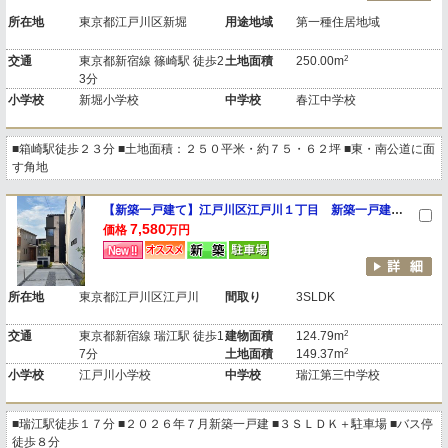
所在地
東京都江戸川区新堀
用途地域
第一種住居地域
2
交通
東京都新宿線 篠崎駅 徒歩2
土地面積
250.00m
3分
小学校
新堀小学校
中学校
春江中学校
■箱崎駅徒歩２３分 ■土地面積：２５０平米・約７５・６２坪 ■東・南公道に面
す角地
【新築一戸建て】江戸川区江戸川１丁目 新築一戸建て Ｃ号棟
7,580
価格
万円
所在地
東京都江戸川区江戸川
間取り
3SLDK
2
交通
東京都新宿線 瑞江駅 徒歩1
建物面積
124.79m
2
7分
土地面積
149.37m
小学校
江戸川小学校
中学校
瑞江第三中学校
■瑞江駅徒歩１７分 ■２０２６年７月新築一戸建 ■３ＳＬＤＫ＋駐車場 ■バス停
徒歩８分