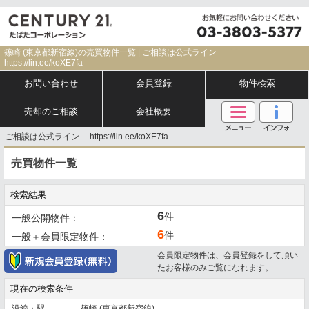
篠崎 (東京都新宿線)の売買物件一覧 | ご相談は公式ライン
https://lin.ee/koXE7fa
お問い合わせ
会員登録
物件検索
売却のご相談
会社概要
ご相談は公式ライン https://lin.ee/koXE7fa
売買物件一覧
検索結果
6
件
一般公開物件：
6
件
一般＋会員限定物件：
会員限定物件は、会員登録をして頂い
たお客様のみご覧になれます。
現在の検索条件
沿線・駅
篠崎 (東京都新宿線)