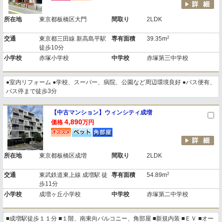
所在地
東京都板橋区大門
間取り
2LDK
2
交通
東京都三田線 新高島平駅
専有面積
39.35m
徒歩10分
小学校
赤塚小学校
中学校
赤塚第三中学校
●室内リフォーム ●学校、スーパー、病院、公園など周辺環境良好 ●バス便有、
バス停まで徒歩3分
【中古マンション】ウィンシティ成増
4,890
価格
万円
所在地
東京都板橋区成増
間取り
2LDK
2
交通
東武鉄道東上線 成増駅 徒
専有面積
54.89m
歩11分
小学校
成増ヶ丘小学校
中学校
赤塚第二中学校
■成増駅徒歩１１分 ■１階、南東向バルコニー、角部屋 ■新規内装 ■ＥＶ ■オー