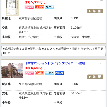
5,990
価格
万円
所在地
東京都板橋区成増
間取り
3LDK
2
交通
東武鉄道東上線 成増駅 徒
専有面積
61.96m
歩12分
小学校
成増ヶ丘小学校
中学校
赤塚第二中学校
■成増駅徒歩１２分 ■新規内装 ■３ＬＤＫ ■３階部分・南東向きテラス＋専用庭
■ＥＶ
【中古マンション】ライオンズヴィアーレ成増
5,680
価格
万円
所在地
東京都板橋区成増
間取り
3LDK
2
交通
東武鉄道東上線 成増駅 徒
専有面積
60.80m
歩12分
小学校
-
中学校
-