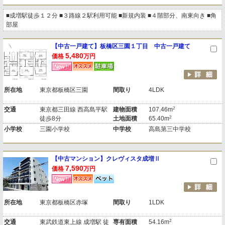
■成増駅徒歩１２分 ■３路線２駅利用可能 ■新規内装 ■４階部分、南東向き ■角
部屋
【中古一戸建て】板橋区三園１丁目 中古一戸建て
5,480
価格
万円
所在地
東京都板橋区三園
間取り
4LDK
2
交通
東京都三田線 西高島平駅
建物面積
107.46m
2
徒歩8分
土地面積
65.40m
小学校
三園小学校
中学校
高島第三中学校
【中古マンション】クレヴィスタ成増Ⅱ
7,590
価格
万円
所在地
東京都板橋区赤塚
間取り
1LDK
2
交通
東武鉄道東上線 成増駅 徒
専有面積
54.16m