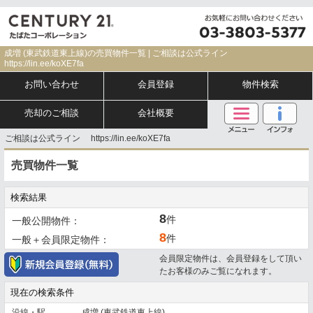
成増 (東武鉄道東上線)の売買物件一覧 | ご相談は公式ライン
https://lin.ee/koXE7fa
お問い合わせ
会員登録
物件検索
売却のご相談
会社概要
ご相談は公式ライン https://lin.ee/koXE7fa
売買物件一覧
検索結果
8
件
一般公開物件：
8
件
一般＋会員限定物件：
会員限定物件は、会員登録をして頂い
たお客様のみご覧になれます。
現在の検索条件
沿線・駅
成増 (東武鉄道東上線)