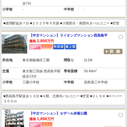
歩7分
小学校
-
中学校
-
■成増駅徒歩７分 ■２０２５年９月築 ■３階部分・南西向きバルコニー ■空室
【中古マンション】ライオンズマンション西高島平
2,800
価格
万円
所在地
東京都板橋区三園
間取り
2LDK
2
交通
東京都三田線 西高島平駅
専有面積
56.49m
徒歩13分
小学校
三園小学校
中学校
高島第三中学校
■西高島平駅徒歩１３分 ■４階、北東向バルコニー ■空室 ■２ＬＤＫ ■スーパー
３００ｍ
【中古マンション】セザール赤塚公園
1,890
価格
万円