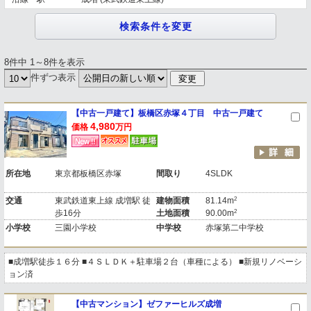
8件中 1～8件を表示
件ずつ表示
【中古一戸建て】板橋区赤塚４丁目 中古一戸建て
4,980
価格
万円
所在地
東京都板橋区赤塚
間取り
4SLDK
2
交通
東武鉄道東上線 成増駅 徒
建物面積
81.14m
2
歩16分
土地面積
90.00m
小学校
三園小学校
中学校
赤塚第二中学校
■成増駅徒歩１６分 ■４ＳＬＤＫ＋駐車場２台（車種による） ■新規リノベーシ
ョン済
【中古マンション】ゼファーヒルズ成増