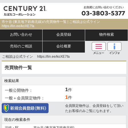
市ケ谷 (東京地下鉄南北線)の売買物件一覧 | ご相談は公式ライン
https://lin.ee/koXE7fa
お問い合わせ
会員登録
物件検索
売却のご相談
会社概要
ご相談は公式ライン https://lin.ee/koXE7fa
売買物件一覧
検索結果
1
件
一般公開物件：
1
件
一般＋会員限定物件：
会員限定物件は、会員登録をして頂い
たお客様のみご覧になれます。
現在の検索条件
沿線・駅
市ケ谷 (東京地下鉄南北線)