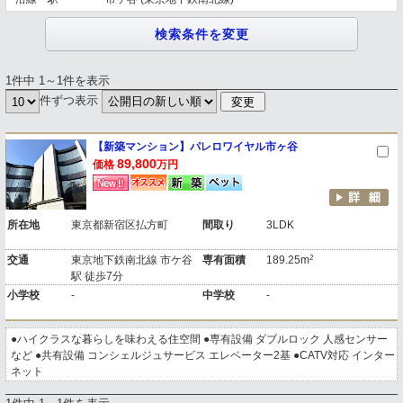
1件中 1～1件を表示
件ずつ表示
【新築マンション】パレロワイヤル市ヶ谷
89,800
価格
万円
所在地
東京都新宿区払方町
間取り
3LDK
2
交通
東京地下鉄南北線 市ケ谷
専有面積
189.25m
駅 徒歩7分
小学校
-
中学校
-
●ハイクラスな暮らしを味わえる住空間 ●専有設備 ダブルロック 人感センサー
など ●共有設備 コンシェルジュサービス エレベーター2基 ●CATV対応 インター
ネット