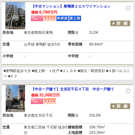
【中古マンション】巣鴨第２エスワイマンション
6,780
価格
万円
所在地
東京都豊島区巣鴨
間取り
2LDK
2
交通
山手線 巣鴨駅 徒歩5分
専有面積
88.84m
小学校
-
中学校
-
■巣鴨駅徒歩５分 ■最上階・１住戸 ■２ＬＤＫ ■陽当・眺望良好 ■４面バルコニ
ー ■ＥＶ
【中古一戸建て】文京区千石４丁目 中古一戸建て
31,000
価格
万円
所在地
東京都文京区千石
間取り
5SLDK
2
交通
東京都三田線 千石駅 徒歩5
建物面積
206.76m
2
分
土地面積
203.36m