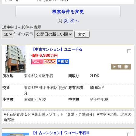
[1]
[2]
次へ
18件中 1～10件を表示
件ずつ表示
【中古マンション】ユニー千石
6,980
価格
万円
所在地
東京都文京区千石
間取り
2LDK
2
交通
東京都三田線 千石駅 徒歩1
専有面積
65.90m
分
小学校
駕籠町小学校
中学校
第十中学校
■千石駅徒歩１分 ■最上階メゾネット（６階・７階部分） ■空室 ■北西、北東の
角部屋
【中古マンション】ワコーレ千石Ⅲ