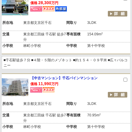
28,300
価格
万円
所在地
東京都文京区千石
間取り
3LDK
2
交通
東京都三田線 千石駅 徒歩7
専有面積
154.09m
分
小学校
林町小学校
中学校
第十中学校
■千石駅徒歩７分 ■４階・５階のメゾネット ■約１５４・０９平米 ■広々バルコ
ニー
【中古マンション】千石パインマンション
11,990
価格
万円
所在地
東京都文京区千石
間取り
3LDK
2
交通
東京都三田線 千石駅 徒歩7
専有面積
70.95m
分
小学校
林町小学校
中学校
第十中学校