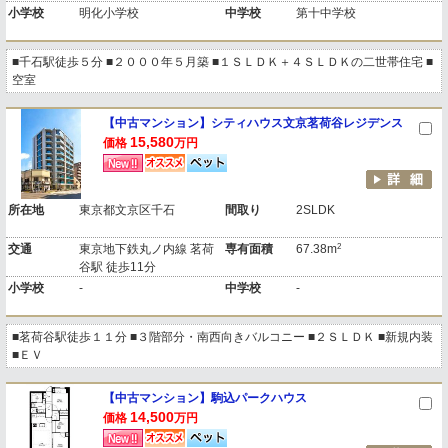
小学校
明化小学校
中学校
第十中学校
■千石駅徒歩５分 ■２０００年５月築 ■１ＳＬＤＫ＋４ＳＬＤＫの二世帯住宅 ■
空室
【中古マンション】シティハウス文京茗荷谷レジデンス
15,580
価格
万円
所在地
東京都文京区千石
間取り
2SLDK
2
交通
東京地下鉄丸ノ内線 茗荷
専有面積
67.38m
谷駅 徒歩11分
小学校
-
中学校
-
■茗荷谷駅徒歩１１分 ■３階部分・南西向きバルコニー ■２ＳＬＤＫ ■新規内装
■ＥＶ
【中古マンション】駒込パークハウス
14,500
価格
万円