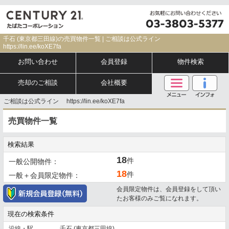
千石 (東京都三田線)の売買物件一覧 | ご相談は公式ライン
https://lin.ee/koXE7fa
お問い合わせ
会員登録
物件検索
売却のご相談
会社概要
ご相談は公式ライン https://lin.ee/koXE7fa
売買物件一覧
検索結果
18
件
一般公開物件：
18
件
一般＋会員限定物件：
会員限定物件は、会員登録をして頂い
たお客様のみご覧になれます。
現在の検索条件
沿線・駅
千石 (東京都三田線)