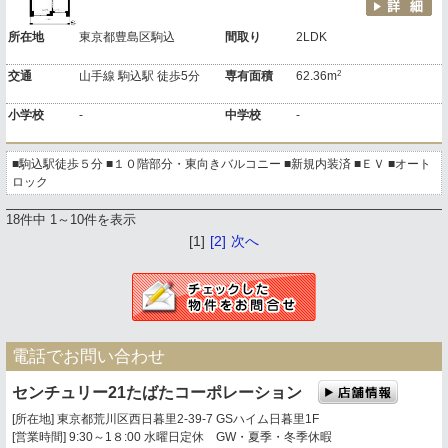
所在地
東京都豊島区駒込
間取り
2LDK
2
交通
山手線 駒込駅 徒歩5分
専有面積
62.36m
小学校
-
中学校
-
■駒込駅徒歩５分 ■１０階部分・東向きバルコニー ■新規内装済 ■ＥＶ ■オート
ロック
18件中 1～10件を表示
[1]
[2]
次へ
電話でお問い合わせ
センチュリー21たばたコーポレーション
[所在地] 東京都荒川区西日暮里2-39-7 GSハイム日暮里1F
[営業時間] 9:30～1８:00 水曜日定休 GW・夏季・冬季休暇