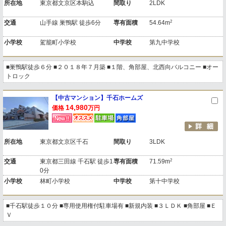
所在地
東京都文京区本駒込
間取り
2LDK
2
交通
山手線 巣鴨駅 徒歩6分
専有面積
54.64m
小学校
駕籠町小学校
中学校
第九中学校
■巣鴨駅徒歩６分 ■２０１８年７月築 ■１階、角部屋、北西向バルコニー ■オー
トロック
【中古マンション】千石ホームズ
14,980
価格
万円
所在地
東京都文京区千石
間取り
3LDK
2
交通
東京都三田線 千石駅 徒歩1
専有面積
71.59m
0分
小学校
林町小学校
中学校
第十中学校
■千石駅徒歩１０分 ■専用使用権付駐車場有 ■新規内装 ■３ＬＤＫ ■角部屋 ■Ｅ
Ｖ