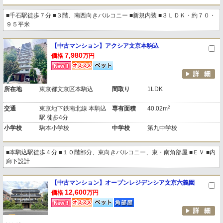
■千石駅徒歩７分 ■３階、南西向きバルコニー ■新規内装 ■３ＬＤＫ・約７０・
９５平米
【中古マンション】アクシア文京本駒込
7,980
価格
万円
所在地
東京都文京区本駒込
間取り
1LDK
2
交通
東京地下鉄南北線 本駒込
専有面積
40.02m
駅 徒歩4分
小学校
駒本小学校
中学校
第九中学校
■本駒込駅徒歩４分 ■１０階部分、東向きバルコニー、東・南角部屋 ■ＥＶ ■内
廊下設計
【中古マンション】オープンレジデンシア文京六義園
12,600
価格
万円