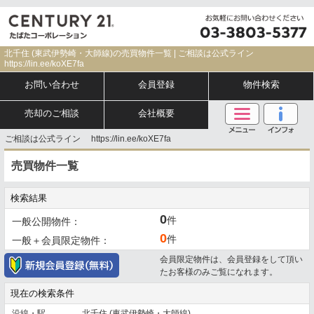
北千住 (東武伊勢崎・大師線)の売買物件一覧 | ご相談は公式ライン
https://lin.ee/koXE7fa
お問い合わせ
会員登録
物件検索
売却のご相談
会社概要
ご相談は公式ライン https://lin.ee/koXE7fa
売買物件一覧
検索結果
0
件
一般公開物件：
0
件
一般＋会員限定物件：
会員限定物件は、会員登録をして頂い
たお客様のみご覧になれます。
現在の検索条件
沿線・駅
北千住 (東武伊勢崎・大師線)