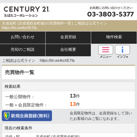
京成金町 (京成電鉄金町線)の売買物件一覧 | ご相談は公式ライン
https://lin.ee/koXE7fa
お問い合わせ
会員登録
物件検索
売却のご相談
会社概要
ご相談は公式ライン https://lin.ee/koXE7fa
売買物件一覧
検索結果
13
件
一般公開物件：
13
件
一般＋会員限定物件：
会員限定物件は、会員登録をして頂い
たお客様のみご覧になれます。
現在の検索条件
沿線・駅
京成金町 (京成電鉄金町線)