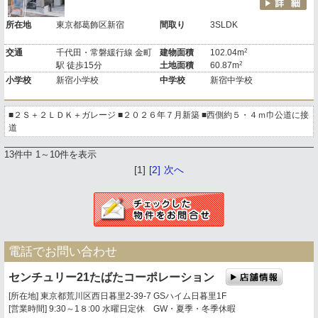
所在地
東京都葛飾区新宿
間取り
3SLDK
2
交通
千代田・常磐緩行線 金町
建物面積
102.04m
2
駅 徒歩15分
土地面積
60.87m
小学校
新宿小学校
中学校
新宿中学校
■２Ｓ＋２ＬＤＫ＋ガレージ ■２０２６年７月新築 ■西側約５・４ｍ巾公道に接
道
13件中 1～10件を表示
[1]
[2]
次へ
電話でお問い合わせ
センチュリー21たばたコーポレーション
[所在地] 東京都荒川区西日暮里2-39-7 GSハイム日暮里1F
[営業時間] 9:30～1８:00 水曜日定休 GW・夏季・冬季休暇