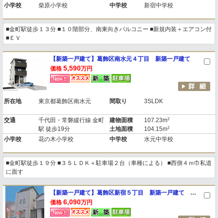
小学校
柴原小学校
中学校
新宿中学校
■金町駅徒歩１３分 ■１０階部分、南東向きバルコニー ■新規内装＋エアコン付
■ＥＶ
【新築一戸建て】葛飾区南水元４丁目 新築一戸建て
5,590
価格
万円
所在地
東京都葛飾区南水元
間取り
3SLDK
2
交通
千代田・常磐緩行線 金町
建物面積
107.23m
2
駅 徒歩19分
土地面積
104.15m
小学校
花の木小学校
中学校
水元中学校
■金町駅徒歩１９分 ■３ＳＬＤＫ＋駐車場２台（車種による） ■西側４ｍ巾私道
に面す
【新築一戸建て】葛飾区新宿５丁目 新築一戸建て Ｃ号棟
6,090
価格
万円