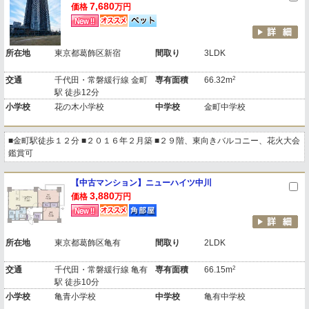
7,680
価格
万円
所在地
東京都葛飾区新宿
間取り
3LDK
2
交通
千代田・常磐緩行線 金町
専有面積
66.32m
駅 徒歩12分
小学校
花の木小学校
中学校
金町中学校
■金町駅徒歩１２分 ■２０１６年２月築 ■２９階、東向きバルコニー、花火大会
鑑賞可
【中古マンション】ニューハイツ中川
3,880
価格
万円
所在地
東京都葛飾区亀有
間取り
2LDK
2
交通
千代田・常磐緩行線 亀有
専有面積
66.15m
駅 徒歩10分
小学校
亀青小学校
中学校
亀有中学校