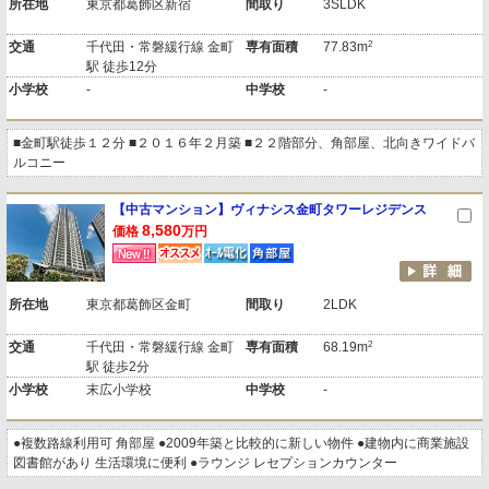
所在地
東京都葛飾区新宿
間取り
3SLDK
2
交通
千代田・常磐緩行線 金町
専有面積
77.83m
駅 徒歩12分
小学校
-
中学校
-
■金町駅徒歩１２分 ■２０１６年２月築 ■２２階部分、角部屋、北向きワイドバ
ルコニー
【中古マンション】ヴィナシス金町タワーレジデンス
8,580
価格
万円
所在地
東京都葛飾区金町
間取り
2LDK
2
交通
千代田・常磐緩行線 金町
専有面積
68.19m
駅 徒歩2分
小学校
末広小学校
中学校
-
●複数路線利用可 角部屋 ●2009年築と比較的に新しい物件 ●建物内に商業施設
図書館があり 生活環境に便利 ●ラウンジ レセプションカウンター