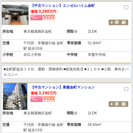
【中古マンション】エンゼルハイム金町
3,280
価格
万円
所在地
東京都葛飾区金町
間取り
2LDK
2
交通
千代田・常磐緩行線 金町
専有面積
51.84m
駅 徒歩10分
小学校
末広小学校
中学校
常盤中学校
■金町駅徒歩１０分、通勤・買物便利 ■新規内装済 ■２ＬＤＫ ■２階、東向きバ
ルコニー
【中古マンション】東建金町マンション
3,190
価格
万円
所在地
東京都葛飾区金町
間取り
2LDK
2
交通
千代田・常磐緩行線 金町
専有面積
56.65m
駅 徒歩13分