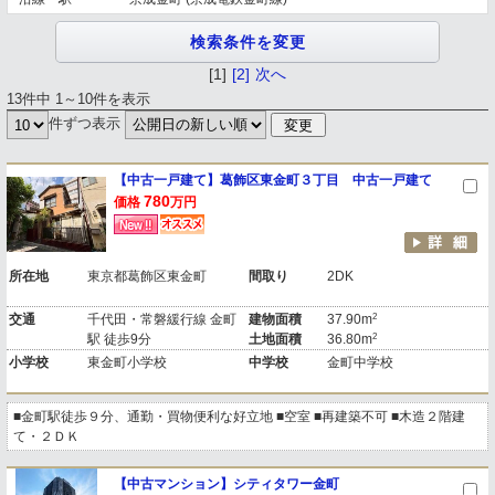
[1]
[2]
次へ
13件中 1～10件を表示
件ずつ表示
【中古一戸建て】葛飾区東金町３丁目 中古一戸建て
780
価格
万円
所在地
東京都葛飾区東金町
間取り
2DK
2
交通
千代田・常磐緩行線 金町
建物面積
37.90m
2
駅 徒歩9分
土地面積
36.80m
小学校
東金町小学校
中学校
金町中学校
■金町駅徒歩９分、通勤・買物便利な好立地 ■空室 ■再建築不可 ■木造２階建
て・２ＤＫ
【中古マンション】シティタワー金町