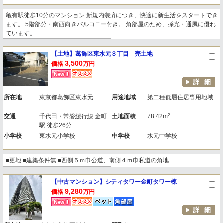
亀有駅徒歩10分のマンション 新規内装済につき、快適に新生活をスタートでき
ます。 5階部分・南西向きバルコニー付き。 角部屋のため、採光・通風に優れ
ています。
【土地】葛飾区東水元３丁目 売土地
3,500
価格
万円
所在地
東京都葛飾区東水元
用途地域
第二種低層住居専用地域
2
交通
千代田・常磐緩行線 金町
土地面積
78.42m
駅 徒歩26分
小学校
東水元小学校
中学校
水元中学校
■更地 ■建築条件無 ■西側５ｍ巾公道、南側４ｍ巾私道の角地
【中古マンション】シティタワー金町タワー棟
9,280
価格
万円