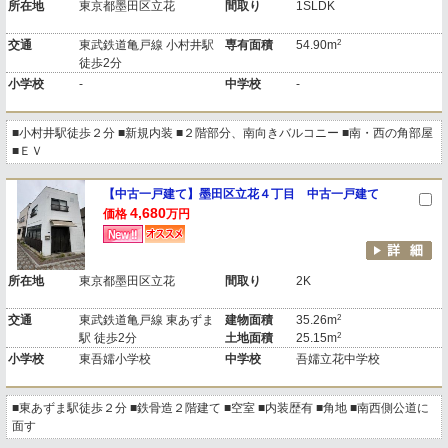
所在地
東京都墨田区立花
間取り
1SLDK
2
交通
東武鉄道亀戸線 小村井駅
専有面積
54.90m
徒歩2分
小学校
-
中学校
-
■小村井駅徒歩２分 ■新規内装 ■２階部分、南向きバルコニー ■南・西の角部屋
■ＥＶ
【中古一戸建て】墨田区立花４丁目 中古一戸建て
4,680
価格
万円
所在地
東京都墨田区立花
間取り
2K
2
交通
東武鉄道亀戸線 東あずま
建物面積
35.26m
2
駅 徒歩2分
土地面積
25.15m
小学校
東吾嬬小学校
中学校
吾嬬立花中学校
■東あずま駅徒歩２分 ■鉄骨造２階建て ■空室 ■内装歴有 ■角地 ■南西側公道に
面す