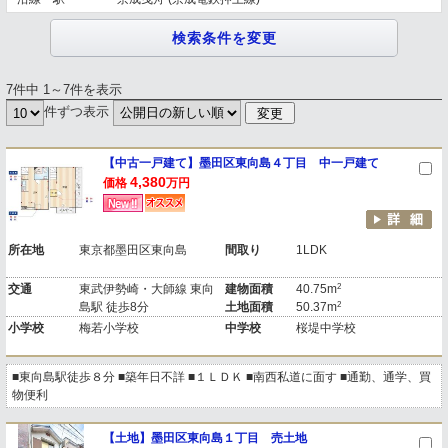
7件中 1～7件を表示
件ずつ表示
【中古一戸建て】墨田区東向島４丁目 中一戸建て
4,380
価格
万円
所在地
東京都墨田区東向島
間取り
1LDK
2
交通
東武伊勢崎・大師線 東向
建物面積
40.75m
2
島駅 徒歩8分
土地面積
50.37m
小学校
梅若小学校
中学校
桜堤中学校
■東向島駅徒歩８分 ■築年日不詳 ■１ＬＤＫ ■南西私道に面す ■通勤、通学、買
物便利
【土地】墨田区東向島１丁目 売土地