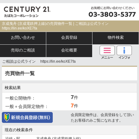
京成曳舟 (京成電鉄押上線)の売買物件一覧 | ご相談は公式ライン
https://lin.ee/koXE7fa
お問い合わせ
会員登録
物件検索
売却のご相談
会社概要
ご相談は公式ライン https://lin.ee/koXE7fa
売買物件一覧
検索結果
7
件
一般公開物件：
7
件
一般＋会員限定物件：
会員限定物件は、会員登録をして頂い
たお客様のみご覧になれます。
現在の検索条件
沿線・駅
京成曳舟 (京成電鉄押上線)