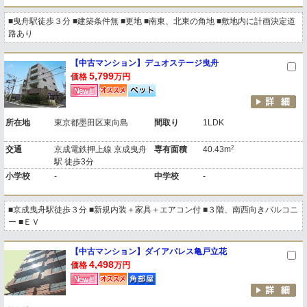
■曳舟駅徒歩３分 ■建築条件無 ■更地 ■南東、北東の角地 ■敷地内に計画決定道
路あり
【中古マンション】デュオステージ曳舟
5,799
価格
万円
所在地
東京都墨田区東向島
間取り
1LDK
2
交通
京成電鉄押上線 京成曳舟
専有面積
40.43m
駅 徒歩3分
小学校
-
中学校
-
■京成曳舟駅徒歩３分 ■新規内装＋家具＋エアコン付 ■３階、南西向きバルコニ
ー ■ＥＶ
【中古マンション】ダイアパレス亀戸立花
4,498
価格
万円