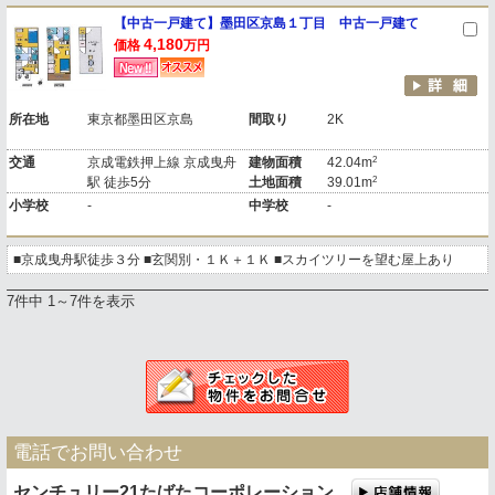
【中古一戸建て】墨田区京島１丁目 中古一戸建て
4,180
価格
万円
所在地
東京都墨田区京島
間取り
2K
2
交通
京成電鉄押上線 京成曳舟
建物面積
42.04m
2
駅 徒歩5分
土地面積
39.01m
小学校
-
中学校
-
■京成曳舟駅徒歩３分 ■玄関別・１Ｋ＋１Ｋ ■スカイツリーを望む屋上あり
7件中 1～7件を表示
電話でお問い合わせ
センチュリー21たばたコーポレーション