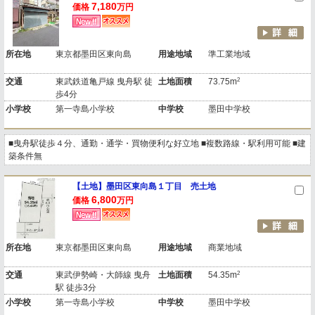
7,180
価格
万円
所在地
東京都墨田区東向島
用途地域
準工業地域
2
交通
東武鉄道亀戸線 曳舟駅 徒
土地面積
73.75m
歩4分
小学校
第一寺島小学校
中学校
墨田中学校
■曳舟駅徒歩４分、通勤・通学・買物便利な好立地 ■複数路線・駅利用可能 ■建
築条件無
【土地】墨田区東向島１丁目 売土地
6,800
価格
万円
所在地
東京都墨田区東向島
用途地域
商業地域
2
交通
東武伊勢崎・大師線 曳舟
土地面積
54.35m
駅 徒歩3分
小学校
第一寺島小学校
中学校
墨田中学校