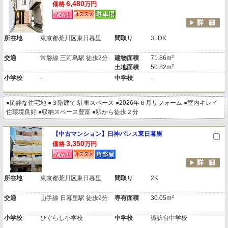
6,480
価格
万円
所在地
東京都荒川区東日暮里
間取り
3LDK
2
交通
常磐線 三河島駅 徒歩2分
建物面積
71.86m
2
土地面積
50.82m
小学校
-
中学校
-
●閑静な住宅地 ●３階建て 駐車スペース ●2026年６月リフォーム ●室内キレイ
住環境良好 ●収納スペース豊富 ●駅から徒歩２分
【中古マンション】日神パレス東日暮里
3,350
価格
万円
所在地
東京都荒川区東日暮里
間取り
2K
2
交通
山手線 日暮里駅 徒歩9分
専有面積
30.05m
小学校
ひぐらし小学校
中学校
諏訪台中学校