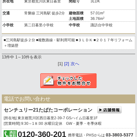
所在地
東京都荒川区東日暮里
間取り
3LDK
2
交通
常磐線 三河島駅 徒歩2分
建物面積
57.01m
2
土地面積
36.76m
小学校
第二日暮里小学校
中学校
諏訪台中学校
■三河島駅徒歩２分 ■複数路線・駅利用可能 ■３ＬＤＫ ■２０１７年リフォーム
＋増築歴
13件中 1～10件を表示
[1]
[2]
次へ
電話でお問い合わせ
センチュリー21たばたコーポレーション
[所在地] 東京都荒川区西日暮里2-39-7 GSハイム日暮里1F
[営業時間] 9:30～1８:00 水曜日定休 GW・夏季・冬季休暇
0120-360-201
03-3803-5377
携帯電話・PHSからは