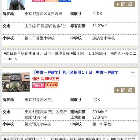
所在地
東京都荒川区東日暮里
間取り
2LDK
2
交通
山手線 日暮里駅 徒歩8分
専有面積
61.27m
小学校
第二日暮里小学校
中学校
諏訪台中学校
■西日暮里駅徒歩８分、日当・眺望良好 ■最上階・１１階部分、南向きバルコニ
ー ■ＥＶ
【中古一戸建て】荒川区荒川１丁目 中古一戸建て
1,980
価格
万円
所在地
東京都荒川区荒川
間取り
2DK
2
交通
東京都荒川線 荒川区役所
建物面積
39.66m
2
前駅 徒歩4分
土地面積
37.07m
小学校
第六瑞光小学校
中学校
第一中学校
■荒川区役所前駅徒歩４分、複数路線・駅利用可 ■空室 ■２ＤＫ ■東側私道に面