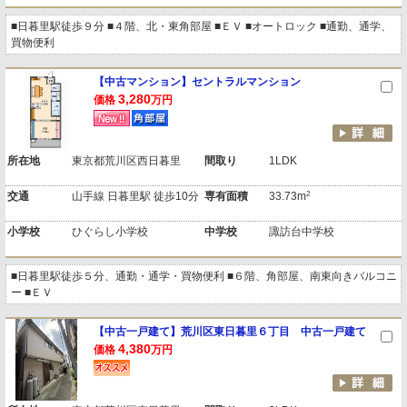
■日暮里駅徒歩９分 ■４階、北・東角部屋 ■ＥＶ ■オートロック ■通勤、通学、
買物便利
【中古マンション】セントラルマンション
3,280
価格
万円
所在地
東京都荒川区西日暮里
間取り
1LDK
2
交通
山手線 日暮里駅 徒歩10分
専有面積
33.73m
小学校
ひぐらし小学校
中学校
諏訪台中学校
■日暮里駅徒歩５分、通勤・通学・買物便利 ■６階、角部屋、南東向きバルコニ
ー ■ＥＶ
【中古一戸建て】荒川区東日暮里６丁目 中古一戸建て
4,380
価格
万円