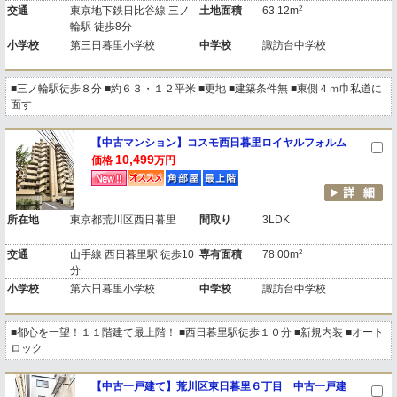
2
交通
東京地下鉄日比谷線 三ノ
土地面積
63.12m
輪駅 徒歩8分
小学校
第三日暮里小学校
中学校
諏訪台中学校
■三ノ輪駅徒歩８分 ■約６３・１２平米 ■更地 ■建築条件無 ■東側４ｍ巾私道に
面す
【中古マンション】コスモ西日暮里ロイヤルフォルム
10,499
価格
万円
所在地
東京都荒川区西日暮里
間取り
3LDK
2
交通
山手線 西日暮里駅 徒歩10
専有面積
78.00m
分
小学校
第六日暮里小学校
中学校
諏訪台中学校
■都心を一望！１１階建て最上階！ ■西日暮里駅徒歩１０分 ■新規内装 ■オート
ロック
【中古一戸建て】荒川区東日暮里６丁目 中古一戸建