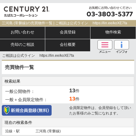
三河島 (常磐線)の売買物件一覧 | ご相談は公式ライン https://lin.ee/koXE7fa
お問い合わせ
会員登録
物件検索
売却のご相談
会社概要
ご相談は公式ライン https://lin.ee/koXE7fa
売買物件一覧
検索結果
13
件
一般公開物件：
13
件
一般＋会員限定物件：
会員限定物件は、会員登録をして頂い
たお客様のみご覧になれます。
現在の検索条件
沿線・駅
三河島 (常磐線)