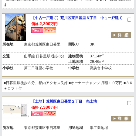
す
【中古一戸建て】荒川区東日暮里６丁目 中古一戸建て
2,300
価格
万円
所在地
東京都荒川区東日暮里
間取り
3K
2
交通
山手線 日暮里駅 徒歩8分
建物面積
37.14m
2
土地面積
29.46m
小学校
第二日暮里小学校
中学校
諏訪台中学校
■日暮里駅徒歩８分、都内アクセス良好 ■オーナーチャンジ 月額１０万円 ■３Ｋ
＋ロフト付
【土地】荒川区東日暮里２丁目 売土地
7,380
価格
万円
所在地
東京都荒川区東日暮里
用途地域
準工業地域